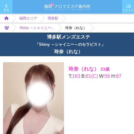
戻る
メニュー
福岡エリア
博多駅
Shiny ～シャイニー…
玲奈（れな）
博多駅メンズエステ
「Shiny ～シャイニー～のセラピスト」
玲奈（れな）
玲奈（れな）
23歳
T:
163
B:
81(C)
W:
56
H:
87