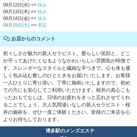
08月12日(水) =>
休み
08月13日(木) =>
休み
08月14日(金) =>
休み
08月15日(土)
=>
未定
お店からのコメント
初々しさが魅力の新人セラピスト。愛らしい笑顔と、どこ
か守ってあげたくなるようなかわいらしい雰囲気が特徴で
す。スレンダーなスタイルと繊細な手つきで、心も体も優
しく包み込む癒しのひとときをお届けいたします。お客様
一人ひとりに寄り添い、丁寧に施術いたしますので、初め
ての方にも安心してご利用いただけます。桜井の真心こも
ったおもてなしは、日頃のお疲れをきっと忘れさせてくれ
ることでしょう。大人気間違いなしの新人セラピスト・桜
井の施術を、ぜひ一度ご体験ください。皆様のご来店を心
よりお待ちしております。
博多駅のメンズエステ