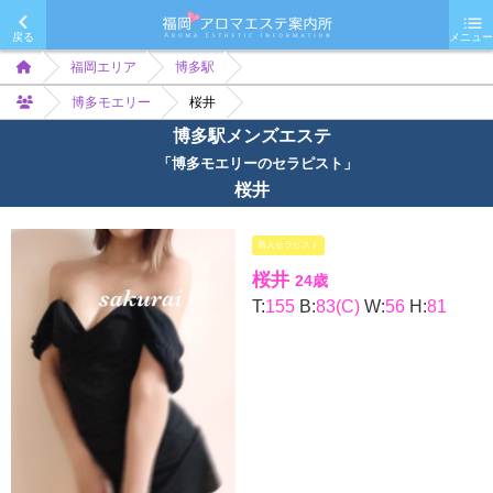
戻る
メニュー
福岡エリア
博多駅
博多モエリー
桜井
博多駅メンズエステ
「博多モエリーのセラピスト」
桜井
新人セラピスト
桜井
24歳
T:
155
B:
83(C)
W:
56
H:
81