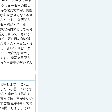
！！ 〜とてもセクシーで
 クウォーターの様な
立ちの彼女ですが、実際
手な印象は全くなく本当
さんです。 入店間も
ーター様がとても多
お客様が皆様“とっても良
揃えて言って下さいま
施術内容に腰の低い謙
ひよりさんと本日はどう
し下さい♡ リピータ
！！ 大変おすすめし
です。 ※写メ日記も
かったら是非のぞいてみ
と申します♩ これか
癒したいと思っています
フさん達からは気さく
と言って頂く事が多いの
是非ご指名お待ちしてま
しいお時間にしましょうね