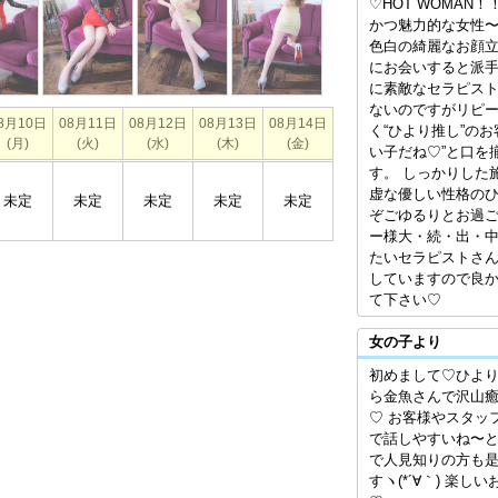
♡HOT WOMAN
かつ魅力的な女性〜
色白の綺麗なお顔
にお会いすると派
に素敵なセラピスト
ないのですがリピ
8月10日
08月11日
08月12日
08月13日
08月14日
く“ひより推し”の
(月)
(火)
(水)
(木)
(金)
い子だね♡”と口を
す。 しっかりした
虚な優しい性格の
未定
未定
未定
未定
未定
ぞごゆるりとお過ご
ー様大・続・出・中
たいセラピストさん
していますので良
て下さい♡
女の子より
初めまして♡ひより
ら金魚さんで沢山
♡ お客様やスタッ
で話しやすいね〜
で人見知りの方も
すヽ(*´∀｀) 楽