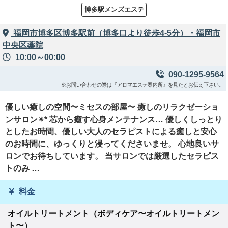
博多駅メンズエステ
福岡市博多区博多駅前（博多口より徒歩4-5分）・福岡市
中央区薬院
10:00～00:00
090-1295-9564
※お問い合わせの際は『アロマエステ案内所』を見たとお伝え下さい。
優しい癒しの空間〜ミセスの部屋〜 癒しのリラクゼーショ
ンサロン✴︎* 芯から癒す心身メンテナンス… 優しくしっとり
としたお時間、優しい大人のセラピストによる癒しと安心
のお時間に、ゆっくりと浸ってくださいませ。 心地良いサ
ロンでお待ちしています。 当サロンでは厳選したセラピス
トのみ …
料金
オイルトリートメント（ボディケア〜オイルトリートメン
ト〜）