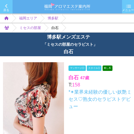
戻る
メニュー
福岡エリア
博多駅
ミセスの部屋
白石
博多駅メンズエステ
「ミセスの部屋のセラピスト」
白石
マッサージ◎
スタイル◎
癒し系
白石
47歳
T:
158
*✴︎業界未経験の優しい妖艶ミ
セス♡熟女のセラピストデビ
ュー