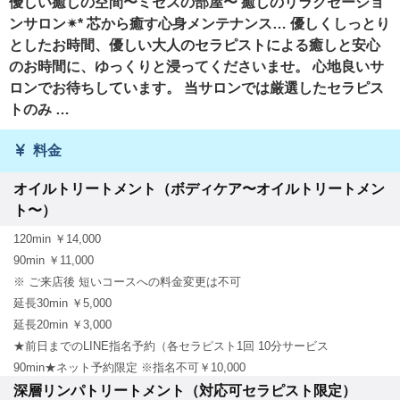
優しい癒しの空間〜ミセスの部屋〜 癒しのリラクゼーショ
ンサロン✴︎* 芯から癒す心身メンテナンス… 優しくしっとり
としたお時間、優しい大人のセラピストによる癒しと安心
のお時間に、ゆっくりと浸ってくださいませ。 心地良いサ
ロンでお待ちしています。 当サロンでは厳選したセラピス
トのみ …
料金
オイルトリートメント（ボディケア〜オイルトリートメン
ト〜）
120min ￥14,000
90min ￥11,000
※ ご来店後 短いコースへの料金変更は不可
延長30min ￥5,000
延長20min ￥3,000
★前日までのLINE指名予約（各セラピスト1回 10分サービス
90min★ネット予約限定 ※指名不可￥10,000
深層リンパトリートメント（対応可セラピスト限定）