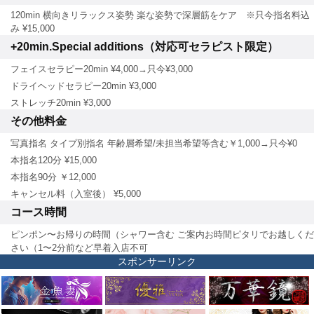
120min 横向きリラックス姿勢 楽な姿勢で深層筋をケア ※只今指名料込
み ¥15,000
+20min.Special additions（対応可セラピスト限定）
フェイスセラピー20min ¥4,000→只今¥3,000
ドライヘッドセラピー20min ¥3,000
ストレッチ20min ¥3,000
その他料金
写真指名 タイプ別指名 年齢層希望/未担当希望等含む￥1,000→只今¥0
本指名120分 ¥15,000
本指名90分 ￥12,000
キャンセル料（入室後） ¥5,000
コース時間
ピンポン〜お帰りの時間（シャワー含む ご案内お時間ピタリでお越しくだ
さい（1〜2分前など早着入店不可
スポンサーリンク