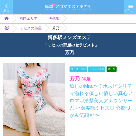
戻る
メニュー
福岡エリア
博多駅
ミセスの部屋
芳乃
博多駅メンズエステ
「ミセスの部屋のセラピスト」
芳乃
マッサージ◎
ビジュアル◎
癒し系
芳乃
36歳
癒しのMrs.〜♡ホスピタリテ
ィ溢れる優しい優しい真心ア
ロマ♡清楚美人アナウンサー
系 小顔美艶ミセス♡ 心鷲づ
かみ笑顔✴︎*〜