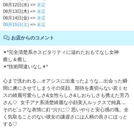
08月12日(水) =>
未定
08月13日(木) =>
未定
08月14日(金) =>
未定
08月15日(土)
=>
未定
お店からのコメント
✴︎*完全清楚系ホスピタリティに溢れたおもてなし女神
癒し＆癒し
✴︎*技術間違いなし✴︎*
心まで洗われる…オアシスに出逢ったような…出会った瞬
間に虜にさせてしまうその笑顔、期待を裏切らない若ミセ
スの綺麗可愛らしさ&女性らしさ&しおらしさも携えた芳乃
さん♡ 女子アナ系清楚綺麗な小顔美人ルックスで純真…
そのピュアな表情に釘づけに♡ 思いやりと安心感の塊。全
く気取ることのない彼女の謙虚さには人柄の良さにほっと
する♡