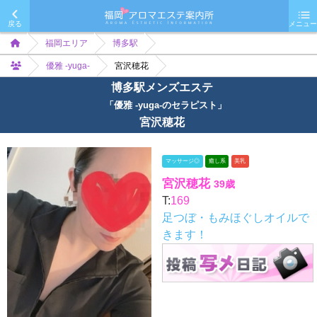
戻る
メニュー
福岡エリア
博多駅
優雅 -yuga-
宮沢穂花
博多駅メンズエステ
「優雅 -yuga-のセラピスト」
宮沢穂花
マッサージ◎
癒し系
美乳
宮沢穂花
39歳
T:
169
足つぼ・もみほぐしオイルで
きます！