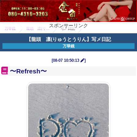
戻る
メニュー
福岡エリア
博多駅
スポンサーリンク
万華鏡
龍頭 凛(り…
写メ日記
【龍頭 凛(りゅうとうりん】写メ日記
万華鏡
[08-07 10:50:13
]
〜Refresh〜