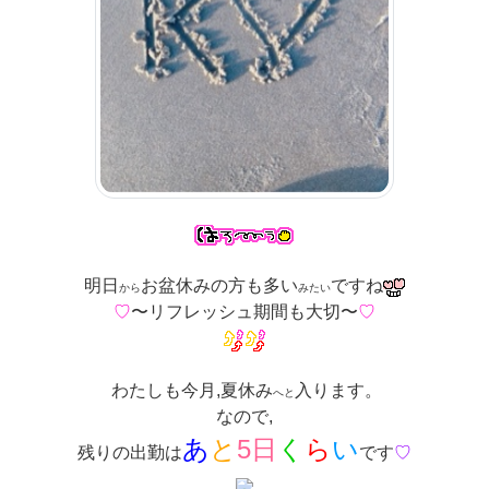
明日
お盆休みの方も多い
ですね
から
みたい
♡
〜リフレッシュ期間も大切〜
♡
わたしも今月,夏休み
入ります。
へと
なので,
あ
と
5日
く
ら
い
残りの出勤は
です
♡