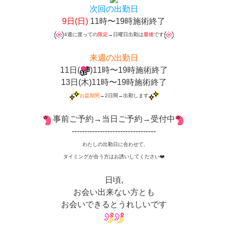
次回の出勤日
9日(日)
11時〜19時施術終了
4週に渡っての
限定
→日曜日出勤は
最後
です
来週の出勤日
11日(
)11時〜19時施術終了
13日(木)11時〜19時施術終了
お盆期間
→2日間→出勤します
事前ご予約→当日ご予約→受付中
---------------------------------
わたしの出勤日に合わせて,
タイミングが合う方はお誘いしてください❤️
日頃,
お会い出来ない方とも
お会いできるとうれしいです