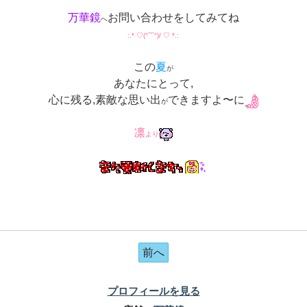
万華鏡
お問い合わせをしてみてね
へ
:.* ♡(°´˘`°)/ ♡ *.:
この
夏
が
あなたにとって,
心に残る,素敵な思い出
できますよ〜に
が
凛
より
前へ
プロフィールを見る