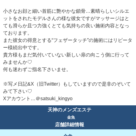
小さなお顔と細い首筋に艶やかな鎖骨…素晴らしいシルエ
ットをされたモデルさんの様な彼女ですがマッサージはと
ても滑らか且つ力強くとても気持ちの良い施術内容となっ
ております。
また彼女の得意とする“フェザータッチ”の施術にはリピータ
ー様続出中です。
貴方様もまだ気付いていない新しい扉の向こう側に行って
みませんか♡
何も迷わずご指名下さいませ。
※写メ日記&X（旧Twitter）もしていますので是非のぞいて
みて下さい♡
Xアカウント…＠satsuki_kingyo
天神のメンズエステ
金魚
店舗詳細情報