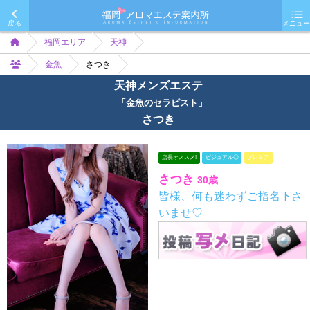
戻る
メニュー
福岡エリア
天神
金魚
さつき
天神メンズエステ
「金魚のセラピスト」
さつき
店長オススメ!
ビジュアル◎
プレミア
さつき
30歳
皆様、何も迷わずご指名下さ
いませ♡