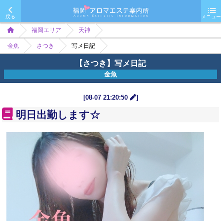
戻る
メニュー
福岡エリア
天神
金魚
さつき
写メ日記
【さつき】写メ日記
金魚
[08-07 21:20:50
]
明日出勤します☆