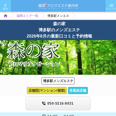
戻る
メニュー
福岡エリア一覧
博多駅メンエス
森の家
博多駅のメンズエステ
2026年8月の最新口コミと予約情報
博多駅メンズエステ
店舗型(マンション/個室)
非風俗店舗
050-5216-8031